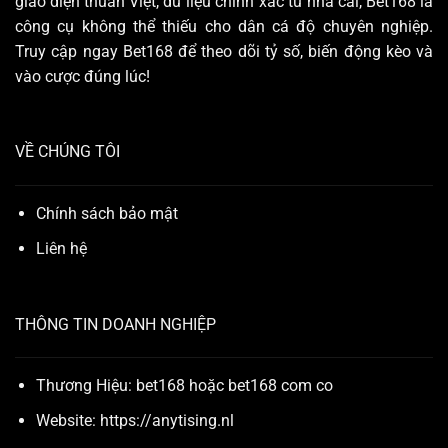
giao diện thuần Việt, dữ liệu chính xác từ nhà cái, Bet168 là
công cụ không thể thiếu cho dân cá độ chuyên nghiệp.
Truy cập ngay Bet168 để theo dõi tỷ số, biến động kèo và
vào cược đúng lúc!
VỀ CHÚNG TÔI
Chính sách bảo mật
Liên hệ
THÔNG TIN DOANH NGHIỆP
Thương Hiệu: bet168 hoặc
bet168 com co
Website:
https://anytising.nl