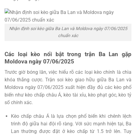
Nhận định soi kèo giữa Ba Lan và Moldova ngày 07/06/2025
chuẩn xác
Các loại kèo nổi bật trong trận Ba Lan gặp
Moldova ngày 07/06/2025
Trước giờ bóng lăn, việc hiểu rõ các loại kèo chính là chìa
khóa thắng cược. Trận soi kèo giao hữu giữa Ba Lan và
Moldova ngày 07/06/2025 xuất hiện đầy đủ các kèo phổ
biến như kèo chấp châu Á, kèo tài xỉu, kèo phạt góc, kèo tỷ
số chính xác.
Kèo chấp châu Á là lựa chọn phổ biến khi chênh lệch
trình độ giữa hai đội rõ ràng. Với sức mạnh hiện tại, Ba
Lan thường được đặt ở kèo chấp từ 1.5 trở lên. Tuy