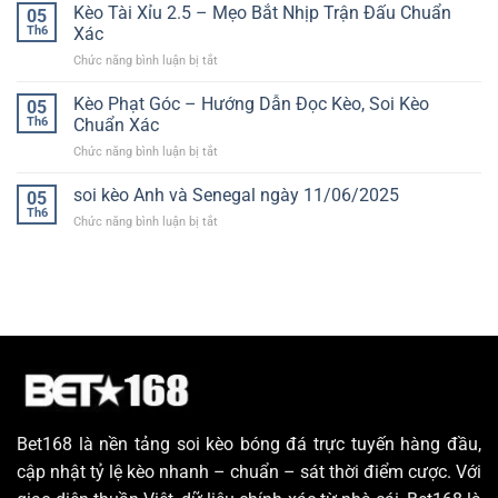
Chấp
Kèo Tài Xỉu 2.5 – Mẹo Bắt Nhịp Trận Đấu Chuẩn
lược
05
1.5
thông
Th6
Xác
–
minh
Chức năng bình luận bị tắt
ở
Kinh
giảm
Kèo
Nghiệm
rủi
Tài
Kèo Phạt Góc – Hướng Dẫn Đọc Kèo, Soi Kèo
Chọn
05
ro
Xỉu
Trận
Th6
Chuẩn Xác
2.5
Đấu
Chức năng bình luận bị tắt
ở
–
Phù
Kèo
Mẹo
Hợp
Phạt
soi kèo Anh và Senegal ngày 11/06/2025
Bắt
05
Góc
Nhịp
Th6
Chức năng bình luận bị tắt
ở
–
Trận
soi
Hướng
Đấu
kèo
Dẫn
Chuẩn
Anh
Đọc
Xác
và
Kèo,
Senegal
Soi
ngày
Kèo
11/06/2025
Chuẩn
Xác
Bet168
là nền tảng soi kèo bóng đá trực tuyến hàng đầu,
cập nhật tỷ lệ kèo nhanh – chuẩn – sát thời điểm cược. Với