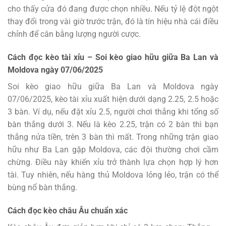
cho thấy cửa đó đang được chọn nhiều. Nếu tỷ lệ đột ngột
thay đổi trong vài giờ trước trận, đó là tín hiệu nhà cái điều
chỉnh để cân bằng lượng người cược.
Cách đọc kèo tài xỉu – Soi kèo giao hữu giữa Ba Lan và
Moldova ngày 07/06/2025
Soi kèo giao hữu giữa Ba Lan và Moldova ngày
07/06/2025, kèo tài xỉu xuất hiện dưới dạng 2.25, 2.5 hoặc
3 bàn. Ví dụ, nếu đặt xỉu 2.5, người chơi thắng khi tổng số
bàn thắng dưới 3. Nếu là kèo 2.25, trận có 2 bàn thì bạn
thắng nửa tiền, trên 3 bàn thì mất. Trong những trận giao
hữu như Ba Lan gặp Moldova, các đội thường chơi cầm
chừng. Điều này khiến xỉu trở thành lựa chọn hợp lý hơn
tài. Tuy nhiên, nếu hàng thủ Moldova lỏng lẻo, trận có thể
bùng nổ bàn thắng.
Cách đọc kèo châu Âu chuẩn xác