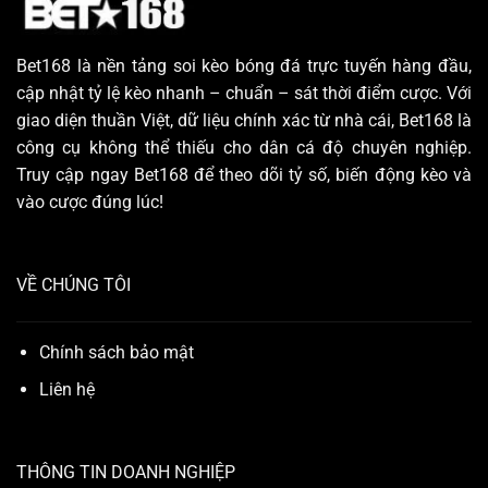
Xác
Bet168
là nền tảng soi kèo bóng đá trực tuyến hàng đầu,
cập nhật tỷ lệ kèo nhanh – chuẩn – sát thời điểm cược. Với
giao diện thuần Việt, dữ liệu chính xác từ nhà cái, Bet168 là
công cụ không thể thiếu cho dân cá độ chuyên nghiệp.
Truy cập ngay Bet168 để theo dõi tỷ số, biến động kèo và
vào cược đúng lúc!
VỀ CHÚNG TÔI
Chính sách bảo mật
Liên hệ
THÔNG TIN DOANH NGHIỆP