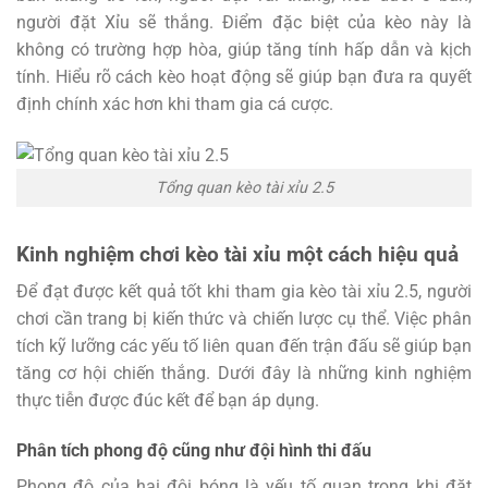
người đặt Xỉu sẽ thắng. Điểm đặc biệt của kèo này là
không có trường hợp hòa, giúp tăng tính hấp dẫn và kịch
tính. Hiểu rõ cách kèo hoạt động sẽ giúp bạn đưa ra quyết
định chính xác hơn khi tham gia cá cược.
Tổng quan kèo tài xỉu 2.5
Kinh nghiệm chơi kèo tài xỉu một cách hiệu quả
Để đạt được kết quả tốt khi tham gia kèo tài xỉu 2.5, người
chơi cần trang bị kiến thức và chiến lược cụ thể. Việc phân
tích kỹ lưỡng các yếu tố liên quan đến trận đấu sẽ giúp bạn
tăng cơ hội chiến thắng. Dưới đây là những kinh nghiệm
thực tiễn được đúc kết để bạn áp dụng.
Phân tích phong độ cũng như đội hình thi đấu
Phong độ của hai đội bóng là yếu tố quan trọng khi đặt