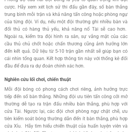
cược. Hãy xem xét lịch sử thi đấu gần đây, số bàn thắng
trung bình mỗi trận và khả năng tấn công hoặc phòng ngự
của từng đội. Ví dụ, nếu một đội thường ghi nhiều bàn và
đối thủ có hàng thủ yếu, khả năng nổ Tài sẽ cao hơn.
Ngoài ra, kiểm tra đội hình ra sân, sự vắng mặt của các
cầu thủ chủ chốt hoặc chấn thương cũng ảnh hưởng lớn
đến kết quả. Dữ liệu từ 5-10 trận gần nhất sẽ giúp bạn có
cái nhìn tổng quan. Kết hợp thông tin này với thống kê đối
đầu để đưa ra dự đoán chính xác hơn.
Nghiên cứu lối chơi, chiến thuật
Mỗi đội bóng có phong cách chơi riêng, ảnh hưởng trực
tiếp đến số bàn thắng. Những đội ưu tiên tấn công cởi mở
thường dễ tạo ra trận đấu nhiều bàn thắng, phù hợp với
cửa Tài. Ngược lại, các đội chơi phòng ngự chặt chẽ, ưu
tiên kiểm soát bóng thường dẫn đến ít bàn thắng, phù hợp
cửa Xỉu. Hãy tìm hiểu chiến thuật của huấn luyện viên và