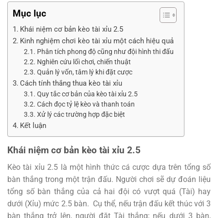
Mục lục
Khái niệm cơ bản kèo tài xỉu 2.5
Kinh nghiệm chơi kèo tài xỉu một cách hiệu quả
Phân tích phong độ cũng như đội hình thi đấu
Nghiên cứu lối chơi, chiến thuật
Quản lý vốn, tâm lý khi đặt cược
Cách tính thắng thua kèo tài xỉu
Quy tắc cơ bản của kèo tài xỉu 2.5
Cách đọc tỷ lệ kèo và thanh toán
Xử lý các trường hợp đặc biệt
Kết luận
Khái niệm cơ bản kèo tài xỉu 2.5
Kèo tài xỉu 2.5 là một hình thức cá cược dựa trên tổng số
bàn thắng trong một trận đấu. Người chơi sẽ dự đoán liệu
tổng số bàn thắng của cả hai đội có vượt quá (Tài) hay
dưới (Xỉu) mức 2.5 bàn. Cụ thể, nếu trận đấu kết thúc với 3
bàn thắng trở lên, người đặt Tài thắng; nếu dưới 3 bàn,