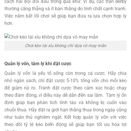
cách hai đội đối đầu trong quá khứ. Ví dụ, các trận derby
thường căng thẳng và ít bàn thắng do tính chất cạnh tranh.
Việc nắm bắt lối chơi sẽ giúp bạn đưa ra lựa chọn hợp lý
hơn.
Chơi kèo tài xỉu không chỉ dựa vô may mắn
Quản lý vốn, tâm lý khi đặt cược
Quản lý vốn là yếu tố sống còn trong cá cược. Hãy chia
nhỏ ngân sách, chỉ đặt cược 5-10% tổng vốn cho mỗi kèo
để giảm rủi ro. Tránh đặt cược theo cảm xúc hoặc chạy
theo đám đông, vì điều này dễ dẫn đến sai lầm. Tâm lý ổn
định giúp bạn phân tích tỉnh táo và không bị cuốn vào
chuỗi thua. Hãy đặt ra giới hạn thắng thua trong ngày cũng
như tuân thủ nghiêm ngặt. Kết hợp quản lý vốn với việc
theo dõi tỷ lệ kèo biến động sẽ giúp bạn tối ưu hóa lợi