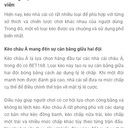
viên
Hiện nay, kèo nhà cái có rất nhiều loại để phù hợp với từng
sở thích và chiến lược chơi khác nhau của người dùng.
Trong đó, một số loại kèo được ưa chuộng và sử dụng phổ
biến nhất.
Kèo châu Á mang đến sự cân bằng giữa hai đội
Kèo châu Á là lựa chọn hàng đầu tại các nhà cái châu Á,
trong đó có BET168. Loại kèo này tạo ra sự cân bằng giữa
hai đội bóng bằng cách áp dụng tỷ lệ chấp. Khi một đội
mạnh hơn được đánh giá cao, nhà cái sẽ đưa ra mức chấp
cụ thể để điều chỉnh thế trận về mặt tỷ lệ cược.
Điều này giúp người chơi có cơ hội lựa chọn công bằng và
không bị lệch kèo. Kèo châu Á rất phong phú với các dạng
cơ bản như kèo đồng banh, kèo chấp nửa trái, kèo chấp
một trái và nhiều mức chấp khác tùy theo từng trận đấu.