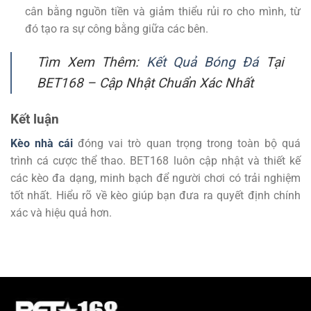
cân bằng nguồn tiền và giảm thiểu rủi ro cho mình, từ
đó tạo ra sự công bằng giữa các bên.
Tìm Xem Thêm:
Kết Quả Bóng Đá
Tại
BET168 – Cập Nhật Chuẩn Xác Nhất
Kết luận
Kèo nhà cái
đóng vai trò quan trọng trong toàn bộ quá
trình cá cược thể thao. BET168 luôn cập nhật và thiết kế
các kèo đa dạng, minh bạch để người chơi có trải nghiệm
tốt nhất. Hiểu rõ về kèo giúp bạn đưa ra quyết định chính
xác và hiệu quả hơn.