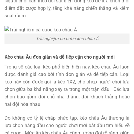
Người chơi cần theo dõi sát biến động kèo để lựa chọn thời
điểm đặt cược hợp lý, tăng khả năng chiến thắng và kiểm
soát rủi ro.
Trải nghiệm cá cược kèo châu Á
Kèo châu Âu đơn giản và dễ tiếp cận cho người mới
Trong số các loại kèo phổ biến hiện nay, kèo châu Âu luôn
được đánh giá cao bởi tính đơn giản và dễ tiếp cận. Loại
kèo này còn được gọi là kèo 1X2, cho phép người chơi lựa
chọn giữa ba khả năng xảy ra trong một trận đấu. Các lựa
chọn bao gồm đội chủ nhà thắng, đội khách thắng hoặc
hai đội hòa nhau.
Do không có tỷ lệ chấp phức tạp, kèo châu Âu thường là
lựa chọn hàng đầu cho người chơi mới bắt đầu tìm hiểu về
cá cược. Mức ăn kèo châu Âu cũng tương đối rõ ràng, giúp