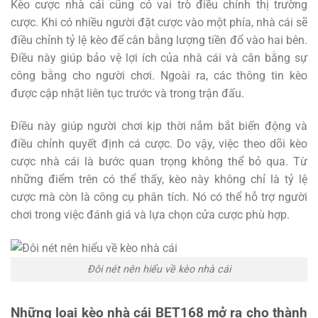
Kèo cược nhà cái cũng có vai trò điều chỉnh thị trường
cược. Khi có nhiều người đặt cược vào một phía, nhà cái sẽ
điều chỉnh tỷ lệ kèo để cân bằng lượng tiền đổ vào hai bên.
Điều này giúp bảo vệ lợi ích của nhà cái và cân bằng sự
công bằng cho người chơi. Ngoài ra, các thông tin kèo
được cập nhật liên tục trước và trong trận đấu.
Điều này giúp người chơi kịp thời nắm bắt biến động và
điều chỉnh quyết định cá cược. Do vậy, việc theo dõi kèo
cược nhà cái là bước quan trọng không thể bỏ qua. Từ
những điểm trên có thể thấy, kèo này không chỉ là tỷ lệ
cược mà còn là công cụ phân tích. Nó có thể hỗ trợ người
chơi trong việc đánh giá và lựa chọn cửa cược phù hợp.
Đôi nét nên hiểu về kèo nhà cái
Những loại kèo nhà cái BET168 mở ra cho thành