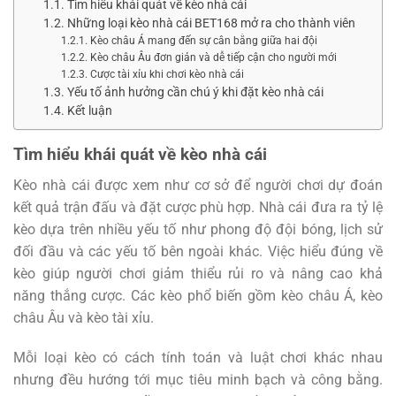
Tìm hiểu khái quát về kèo nhà cái
Những loại kèo nhà cái BET168 mở ra cho thành viên
Kèo châu Á mang đến sự cân bằng giữa hai đội
Kèo châu Âu đơn giản và dễ tiếp cận cho người mới
Cược tài xỉu khi chơi kèo nhà cái
Yếu tố ảnh hưởng cần chú ý khi đặt kèo nhà cái
Kết luận
Tìm hiểu khái quát về kèo nhà cái
Kèo nhà cái được xem như cơ sở để người chơi dự đoán
kết quả trận đấu và đặt cược phù hợp. Nhà cái đưa ra tỷ lệ
kèo dựa trên nhiều yếu tố như phong độ đội bóng, lịch sử
đối đầu và các yếu tố bên ngoài khác. Việc hiểu đúng về
kèo giúp người chơi giảm thiểu rủi ro và nâng cao khả
năng thắng cược. Các kèo phổ biến gồm kèo châu Á, kèo
châu Âu và kèo tài xỉu.
Mỗi loại kèo có cách tính toán và luật chơi khác nhau
nhưng đều hướng tới mục tiêu minh bạch và công bằng.