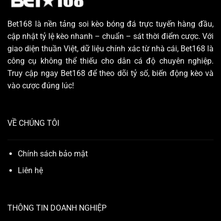
Bet168
là nền tảng soi kèo bóng đá trực tuyến hàng đầu,
cập nhật tỷ lệ kèo nhanh – chuẩn – sát thời điểm cược. Với
giao diện thuần Việt, dữ liệu chính xác từ nhà cái, Bet168 là
công cụ không thể thiếu cho dân cá độ chuyên nghiệp.
Truy cập ngay Bet168 để theo dõi tỷ số, biến động kèo và
vào cược đúng lúc!
VỀ CHÚNG TÔI
Chính sách bảo mật
Liên hệ
THÔNG TIN DOANH NGHIỆP