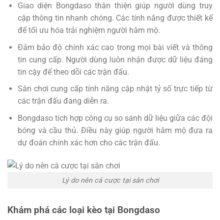
Giao diện Bongdaso thân thiện giúp người dùng truy
cập thông tin nhanh chóng. Các tính năng được thiết kế
để tối ưu hóa trải nghiệm người hâm mộ.
Đảm bảo độ chính xác cao trong mọi bài viết và thông
tin cung cấp. Người dùng luôn nhận được dữ liệu đáng
tin cậy để theo dõi các trận đấu.
Sân chơi cung cấp tính năng cập nhật tỷ số trực tiếp từ
các trận đấu đang diễn ra.
Bongdaso tích hợp công cụ so sánh dữ liệu giữa các đội
bóng và cầu thủ. Điều này giúp người hâm mộ đưa ra
dự đoán chính xác hơn cho các trận đấu.
Lý do nên cá cược tại sân chơi
Khám phá các loại kèo tại Bongdaso