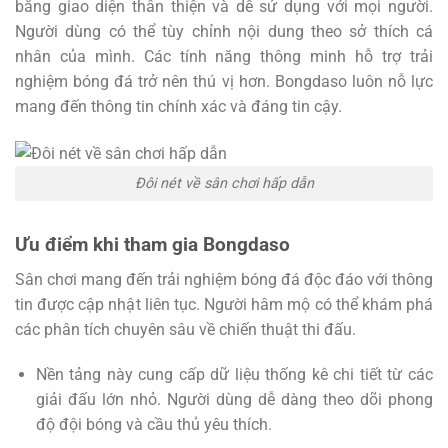
bằng giao diện thân thiện và dễ sử dụng với mọi người.
Người dùng có thể tùy chỉnh nội dung theo sở thích cá
nhân của mình. Các tính năng thông minh hỗ trợ trải
nghiệm bóng đá trở nên thú vị hơn. Bongdaso luôn nỗ lực
mang đến thông tin chính xác và đáng tin cậy.
Đôi nét về sân chơi hấp dẫn
Ưu điểm khi tham gia Bongdaso
Sân chơi mang đến trải nghiệm bóng đá độc đáo với thông
tin được cập nhật liên tục. Người hâm mộ có thể khám phá
các phân tích chuyên sâu về chiến thuật thi đấu.
Nền tảng này cung cấp dữ liệu thống kê chi tiết từ các
giải đấu lớn nhỏ. Người dùng dễ dàng theo dõi phong
độ đội bóng và cầu thủ yêu thích.