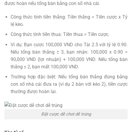
được hoàn nếu tổng bàn bằng con số nhà cái.
Công thức tính tiền thắng: Tiền thắng = Tiền cược x Tỷ
lệ kèo.
Công thức tính tiền thua: Tiền thua = Tiền cược.
Ví dụ: Bạn cược 100,000 VND cho Tài 2.5 với tỷ lệ 0.90.
Nếu tổng bàn thắng ≥ 3, bạn nhận: 100,000 x 0.90 =
90,000 VND (lợi nhuận) + 100,000 VND. Nếu tổng bàn
thắng ≤ 2, bạn mất 100,000 VND.
Trường hợp đặc biệt: Nếu tổng bàn thắng đúng bằng
con số nhà cái đưa ra (ví dụ 2 bàn với kèo 2), tiền cược
thường được hoàn lại.
Đặt cược dễ chơi dễ trúng