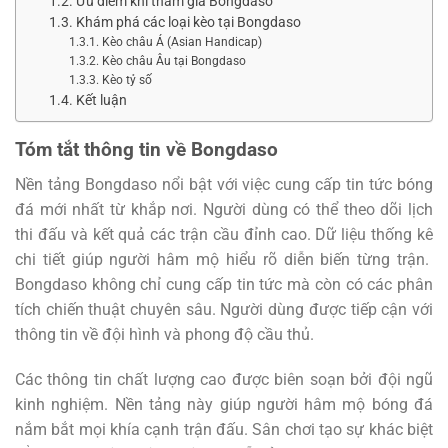
Ưu điểm khi tham gia Bongdaso
Khám phá các loại kèo tại Bongdaso
Kèo châu Á (Asian Handicap)
Kèo châu Âu tại Bongdaso
Kèo tỷ số
Kết luận
Tóm tắt thông tin về Bongdaso
Nền tảng Bongdaso nổi bật với việc cung cấp tin tức bóng
đá mới nhất từ khắp nơi. Người dùng có thể theo dõi lịch
thi đấu và kết quả các trận cầu đỉnh cao. Dữ liệu thống kê
chi tiết giúp người hâm mộ hiểu rõ diễn biến từng trận.
Bongdaso không chỉ cung cấp tin tức mà còn có các phân
tích chiến thuật chuyên sâu. Người dùng được tiếp cận với
thông tin về đội hình và phong độ cầu thủ.
Các thông tin chất lượng cao được biên soạn bởi đội ngũ
kinh nghiệm. Nền tảng này giúp người hâm mộ bóng đá
nắm bắt mọi khía cạnh trận đấu. Sân chơi tạo sự khác biệt