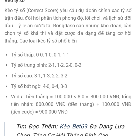
Kèo tỷ số
Kèo tỷ số (Correct Score) yêu cầu dự đoán chính xác tỷ số
trận đấu, đòi hỏi phân tích phong độ, lối chơi, và lịch sử đối
đầu. Tỷ lệ ăn cược tại Bongdaso cao nhưng khó đoán, cần
chọn tỷ số khả thi và đặt cược đa dạng để tăng cơ hội
thắng. Các loại kèo tỷ số phổ biến
Tỷ số thấp: 0-0, 1-0, 0-1, 1-1
Tỷ số trung bình: 2-1, 1-2, 2-0, 0-2
Tỷ số cao: 3-1, 1-3, 2-2, 3-2
Tỷ số bất ngờ: 4-0, 0-4, 3-3
Ví dụ: Tiền thắng = 100.000 × 8.0 = 800.000 VNĐ, tổng
tiền nhận: 800.000 VNĐ (tiền thắng) + 100.000 VNĐ
(tiền cược) = 900.000 VNĐ
Tìm Đọc Thêm:
Kèo Bet69
Đa Dạng Lựa
Chọn, Tăng Cơ Hội Thắng Đỉnh Cao