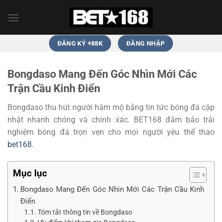
Bỏ
qua
nội
dung
ĐĂNG KÝ +88K
ĐĂNG NHẬP
Bongdaso Mang Đến Góc Nhìn Mới Các
Trận Cầu Kinh Điển
Bongdaso thu hút người hâm mộ bằng tin tức bóng đá cập
nhật nhanh chóng và chính xác. BET168 đảm bảo trải
nghiệm bóng đá trọn vẹn cho mọi người yêu thể thao
bet168
.
Mục lục
Bongdaso Mang Đến Góc Nhìn Mới Các Trận Cầu Kinh
Điển
Tóm tắt thông tin về Bongdaso