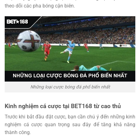
theo dõi các pha bóng cận biên.
Những loại cược bóng đá phổ biến nhất
Kinh nghiệm cá cược tại BET168 từ cao thủ
Trước khi bắt đầu đặt cược, bạn cần chú ý đến những kinh
nghiệm cá cược quan trọng sau đây để tăng khả năng
thành công.