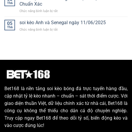
Xỉu
Trận
Th6
Chuẩn Xác
2.5
Đấu
Chức năng bình luận bị tắt
ở
–
Phù
Kèo
Mẹo
Hợp
Phạt
soi kèo Anh và Senegal ngày 11/06/2025
Bắt
05
Góc
Nhịp
Th6
Chức năng bình luận bị tắt
ở
–
Trận
soi
Hướng
Đấu
kèo
Dẫn
Chuẩn
Anh
Đọc
Xác
và
Kèo,
Senegal
Soi
ngày
Kèo
11/06/2025
Chuẩn
Xác
Bet168
là nền tảng soi kèo bóng đá trực tuyến hàng đầu,
cập nhật tỷ lệ kèo nhanh – chuẩn – sát thời điểm cược. Với
giao diện thuần Việt, dữ liệu chính xác từ nhà cái, Bet168 là
công cụ không thể thiếu cho dân cá độ chuyên nghiệp.
Truy cập ngay Bet168 để theo dõi tỷ số, biến động kèo và
vào cược đúng lúc!