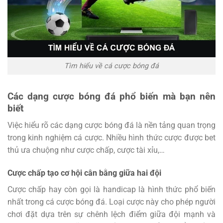
Tìm hiểu về cá cược bóng đá
Các dạng cược bóng đá phổ biến mà bạn nên
biết
Việc hiểu rõ các dạng cược bóng đá là nền tảng quan trọng
trong kinh nghiệm cá cược. Nhiều hình thức cược được bet
thủ ưa chuộng như cược chấp, cược tài xỉu,…
Cược chấp tạo cơ hội cân bằng giữa hai đội
Cược chấp hay còn gọi là handicap là hình thức phổ biến
nhất trong cá cược bóng đá. Loại cược này cho phép người
chơi đặt dựa trên sự chênh lệch điểm giữa đội mạnh và