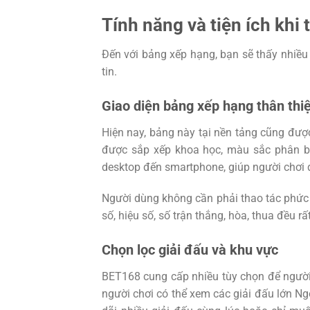
Tính năng và tiện ích khi
Đến với bảng xếp hạng, bạn sẽ thấy nhiều 
tin.
Giao diện bảng xếp hạng thân thi
Hiện nay, bảng này tại nền tảng cũng đượ
được sắp xếp khoa học, màu sắc phân biệ
desktop đến smartphone, giúp người chơi d
Người dùng không cần phải thao tác phức t
số, hiệu số, số trận thắng, hòa, thua đều 
Chọn lọc giải đấu và khu vực
BET168 cung cấp nhiều tùy chọn để người d
người chơi có thể xem các giải đấu lớn Ng