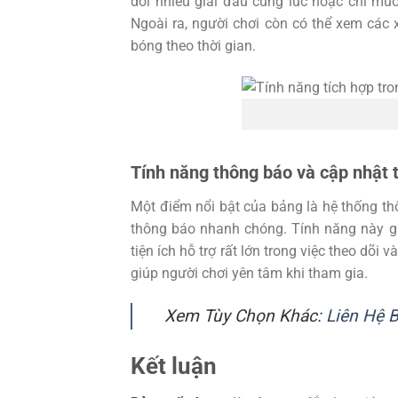
dõi nhiều giải đấu cùng lúc hoặc chỉ muố
Ngoài ra, người chơi còn có thể xem các x
bóng theo thời gian.
Tính năng thông báo và cập nhật t
Một điểm nổi bật của bảng là hệ thống th
thông báo nhanh chóng. Tính năng này gi
tiện ích hỗ trợ rất lớn trong việc theo dõi
giúp người chơi yên tâm khi tham gia.
Xem Tùy Chọn Khác:
Liên Hệ 
Kết luận