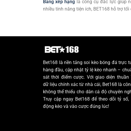
Bảng xếp hạng
là công cụ đắc lực giúp n
nhiều tính năng tiện ích, BET168 hỗ trợ tố
Bet168
là nền tảng soi kèo bóng đá trực t
hàng đầu, cập nhật tỷ lệ kèo nhanh – chu
sát thời điểm cược. Với giao diện thuần V
dữ liệu chính xác từ nhà cái, Bet168 là cô
không thể thiếu cho dân cá độ chuyên ngh
Truy cập ngay Bet168 để theo dõi tỷ số, 
động kèo và vào cược đúng lúc!