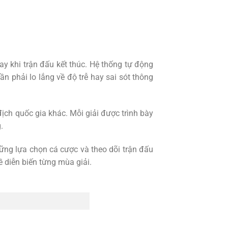
y khi trận đấu kết thúc. Hệ thống tự động
n phải lo lắng về độ trễ hay sai sót thông
ịch quốc gia khác. Mỗi giải được trình bày
.
ng lựa chọn cá cược và theo dõi trận đấu
ề diễn biến từng mùa giải.