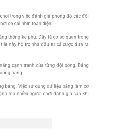
chơi trong việc đánh giá phong độ các đội
hơi có cái nhìn toàn diện.
ảng thống kê phụ. Đây là cơ sở quan trọng
 tiết này hỗ trợ nhà đầu tư cá cược đưa ra
 năng cạnh tranh của từng đội bóng. Bảng
xuống hạng.
ong bảng. Việc sử dụng dữ liệu bảng làm cơ
mạnh mà nhiều người chơi đánh giá cao khi