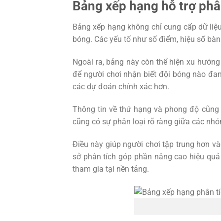
Bảng xếp hạng hỗ trợ phân 
Bảng xếp hạng không chỉ cung cấp dữ liệu
bóng. Các yếu tố như số điểm, hiệu số bàn 
Ngoài ra, bảng này còn thể hiện xu hướng
để người chơi nhận biết đội bóng nào đang
các dự đoán chính xác hơn.
Thông tin về thứ hạng và phong độ cũng 
cũng có sự phân loại rõ ràng giữa các n
Điều này giúp người chơi tập trung hơn và
sở phân tích góp phần nâng cao hiệu quả 
tham gia tại nền tảng.