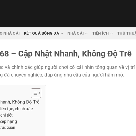
O NHÀ CÁI
KẾT QUẢ BÓNG ĐÁ
NHÀ CÁI
TIỆN ÍCH
THỦ THU
68 – Cập Nhật Nhanh, Không Độ Trễ
c và chính xác giúp người chơi có cái nhìn tổng quan về vị t
ng đá chuyên nghiệp, đáp ứng nhu cầu của người hâm mộ.
hanh, Không Độ Trễ
ên tục, chính xác
hi tiết
g xếp hạng
trực quan