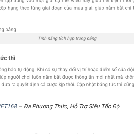
n tập trung vào một giải cụ thể. Điều này giúp tiết kiệm thời
ếp hạng theo từng giai đoạn của mùa giải, giúp nắm bắt chi tiế
Tính năng tích hợp trong bảng
ức thì
ông báo tự động. Khi có sự thay đổi vị trí hoặc điểm số của độ
úp người chơi luôn nắm bắt được thông tin mới nhất mà khôn
 và đưa ra quyết định cá cược kịp thời. Cập nhật bảng tức thì cũ
BET168
– Đa Phương Thức, Hỗ Trợ Siêu Tốc Độ