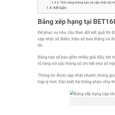
Tính năng thông báo và cập nhật tức th
Kết luận
Bảng xếp hạng tại BET168 
Để phục vụ nhu cầu theo dõi kết quả thi 
cập nhật số điểm, hiệu số bàn thắng và th
tin.
Bảng này sẽ bao gồm nhiều giải đấu lớn nh
rõ ràng với các thông số chi tiết như số tr
Thông tin được cập nhật nhanh chóng giú
hợp lý hơn. Đặc biệt, hệ thống phân chia t