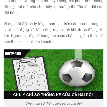
sân khách. Những con số này không chỉ phản ánh phong
độ hiện tại mà còn cho thấy xu hướng thi đấu lâu dài của
đội bóng.
Ví dụ, một đội có tỷ lệ ghi bàn cao trên sân nhà thường sẽ
chơi chủ động và tấn công mạnh mẽ khi được đá tại tổ
ấm. Ngược lại, đội có hàng thủ chắc chắn sẽ giảm thiểu số
bàn thua khi chơi sân khách.
Chú ý chỉ số thống kê của cả hai đội