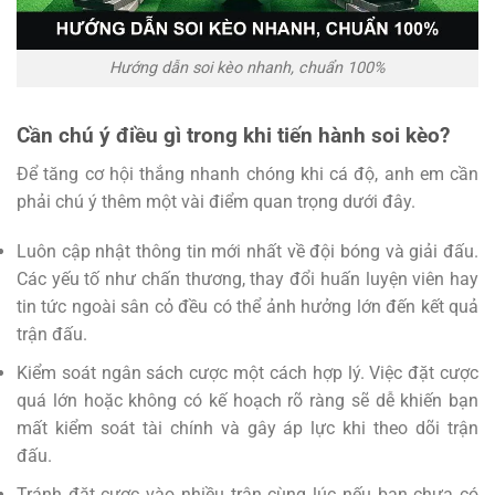
Hướng dẫn soi kèo nhanh, chuẩn 100%
Cần chú ý điều gì trong khi tiến hành soi kèo?
Để tăng cơ hội thắng nhanh chóng khi cá độ, anh em cần
phải chú ý thêm một vài điểm quan trọng dưới đây.
Luôn cập nhật thông tin mới nhất về đội bóng và giải đấu.
Các yếu tố như chấn thương, thay đổi huấn luyện viên hay
tin tức ngoài sân cỏ đều có thể ảnh hưởng lớn đến kết quả
trận đấu.
Kiểm soát ngân sách cược một cách hợp lý. Việc đặt cược
quá lớn hoặc không có kế hoạch rõ ràng sẽ dễ khiến bạn
mất kiểm soát tài chính và gây áp lực khi theo dõi trận
đấu.
Tránh đặt cược vào nhiều trận cùng lúc nếu bạn chưa có