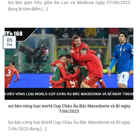
Soi kèo giao hữu giữa Ba Lan và Moldova ngày 07/06/2025
đang là tâm điểm [...]
05
Th6
soi kèo vòng loại world Cup Châu Âu Bắc Macedonia và Bỉ ngày
7/06/2025
Soi kèo vòng loại World Cup Châu Âu Bắc Macedonia và Bỉ ngày
7/06/2025 đang [...]