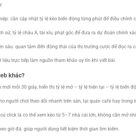
ư:
ệp: cần cập nhật tỷ lệ kèo biến động từng phút để điều chỉnh c
h sử, tỷ lệ châu Á, tài xỉu, phạt góc để đưa ra dự đoán chính xác
n sâu: quan tâm đến động thái của thị trường cược để đọc ra cá
 liệu trực tiếp làm nguồn tham khảo uy tín khi viết bài.
web khác?
ới mỗi 30 giây, hiển thị tỷ lệ mở – tỷ lệ hiện tại – tỷ lệ biến đ
ho người chơi theo dõi nhanh trên sân, tại quán cafe hay trong l
cú click là có thể xem kèo từ 5–7 nhà cái lớn, không cần mở nhi
heo giờ đá: giúp người dùng tiết kiệm thời gian tìm kiếm.