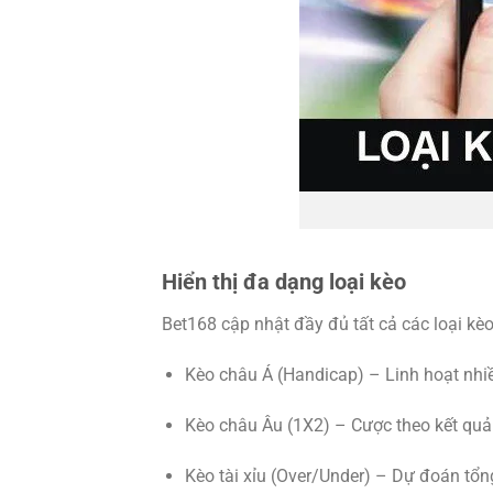
Hiển thị đa dạng loại kèo
Bet168 cập nhật đầy đủ tất cả các loại kèo 
Kèo châu Á (Handicap) – Linh hoạt nhiề
Kèo châu Âu (1X2) – Cược theo kết quả 
Kèo tài xỉu (Over/Under) – Dự đoán tổn