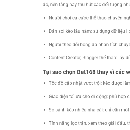
đó, nền tảng này thu hút các đối tượng nh
Người chơi cá cược thể thao chuyên nghi
Dân soi kèo lâu năm: sử dụng dữ liệu lịc
Người theo dõi bóng đá phân tích chuyê
Content Creator, Blogger thể thao: lấy dữ
Tại sao chọn Bet168 thay vì các 
Tốc độ cập nhật vượt trội: kèo được làm m
Giao diện tối ưu cho di động: phù hợp c
So sánh kèo nhiều nhà cái: chỉ cần một 
Tính năng lọc trận, xem theo giải đấu, t