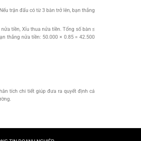
Nếu trận đấu có từ 3 bàn trở lên, bạn thắng
 nửa tiền, Xỉu thua nửa tiền. Tổng số bàn ≤
bạn thắng nửa tiền: 50.000 × 0.85 = 42.500
n tích chi tiết giúp đưa ra quyết định cá
ường.