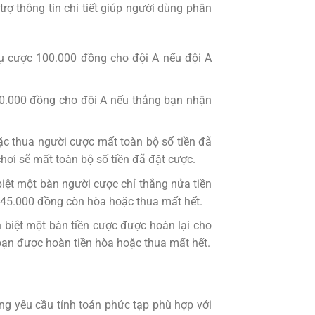
ợ thông tin chi tiết giúp người dùng phân
ụ cược 100.000 đồng cho đội A nếu đội A
00.000 đồng cho đội A nếu thắng bạn nhận
ặc thua người cược mất toàn bộ số tiền đã
ơi sẽ mất toàn bộ số tiền đã đặt cược.
biệt một bàn người cược chỉ thắng nửa tiền
145.000 đồng còn hòa hoặc thua mất hết.
h biệt một bàn tiền cược được hoàn lại cho
bạn được hoàn tiền hòa hoặc thua mất hết.
ng yêu cầu tính toán phức tạp phù hợp với