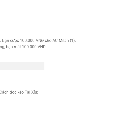
88). Bạn cược 100.000 VNĐ cho AC Milan (1).
ắng, bạn mất 100.000 VNĐ.
 Cách đọc kèo Tài Xỉu: