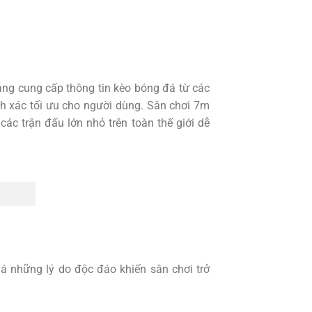
ảng cung cấp thông tin kèo bóng đá từ các
nh xác tối ưu cho người dùng. Sân chơi 7m
ác trận đấu lớn nhỏ trên toàn thế giới dễ
há những lý do độc đáo khiến sân chơi trở