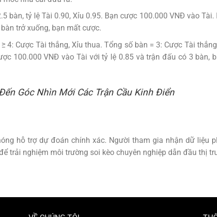
.5 bàn, tỷ lệ Tài 0.90, Xỉu 0.95. Bạn cược 100.000 VNĐ vào Tài. 
 bàn trở xuống, bạn mất cược.
 ≥ 4: Cược Tài thắng, Xỉu thua. Tổng số bàn = 3: Cược Tài thắng
ược 100.000 VNĐ vào Tài với tỷ lệ 0.85 và trận đấu có 3 bàn, 
ến Góc Nhìn Mới Các Trận Cầu Kinh Điển
ng hỗ trợ dự đoán chính xác. Người tham gia nhận dữ liệu phâ
 trải nghiệm môi trường soi kèo chuyên nghiệp dẫn đầu thị tr