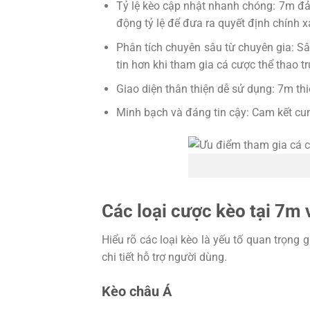
Tỷ lệ kèo cập nhật nhanh chóng: 7m đảm
động tỷ lệ để đưa ra quyết định chính x
Phân tích chuyên sâu từ chuyên gia: Sâ
tin hơn khi tham gia cá cược thể thao tr
Giao diện thân thiện dễ sử dụng: 7m thi
Minh bạch và đáng tin cậy: Cam kết cu
Các loại cược kèo tại 7m
Hiểu rõ các loại kèo là yếu tố quan trọng
chi tiết hỗ trợ người dùng.
Kèo châu Á