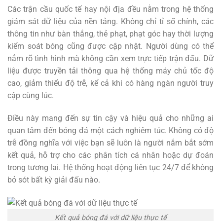
Các trận cầu quốc tế hay nội địa đều nằm trong hệ thống
giám sát dữ liệu của nền tảng. Không chỉ tỉ số chính, các
thông tin như bàn thắng, thẻ phạt, phạt góc hay thời lượng
kiểm soát bóng cũng được cập nhật. Người dùng có thể
nắm rõ tình hình mà không cần xem trực tiếp trận đấu. Dữ
liệu được truyền tải thông qua hệ thống máy chủ tốc độ
cao, giảm thiểu độ trễ, kể cả khi có hàng ngàn người truy
cập cùng lúc.
Điều này mang đến sự tin cậy và hiệu quả cho những ai
quan tâm đến bóng đá một cách nghiêm túc. Không có độ
trễ đồng nghĩa với việc bạn sẽ luôn là người nắm bắt sớm
kết quả, hỗ trợ cho các phân tích cá nhân hoặc dự đoán
trong tương lai. Hệ thống hoạt động liên tục 24/7 để không
bỏ sót bất kỳ giải đấu nào.
Kết quả bóng đá với dữ liệu thực tế