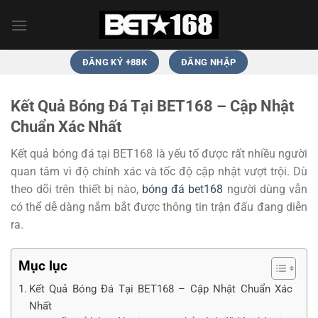
Bỏ
qua
nội
dung
ĐĂNG KÝ +88K
ĐĂNG NHẬP
Kết Quả Bóng Đá Tại BET168 – Cập Nhật
Chuẩn Xác Nhất
Kết quả bóng đá tại BET168 là yếu tố được rất nhiều người
quan tâm vì độ chính xác và tốc độ cập nhật vượt trội. Dù
theo dõi trên thiết bị nào,
bóng đá bet168
người dùng vẫn
có thể dễ dàng nắm bắt được thông tin trận đấu đang diễn
ra.
Mục lục
Kết Quả Bóng Đá Tại BET168 – Cập Nhật Chuẩn Xác
Nhất