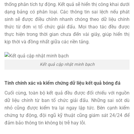
thống phân tích tự động. Kết quả sẽ hiển thị công khai dưới
dạng bảng có phân loại. Các thông tin sai lệch nếu phát
sinh sẽ được điều chỉnh nhanh chóng theo dữ liệu chính
thức từ đơn vị tổ chức giải đấu. Mọi thao tác đều được
thực hiện trong thời gian chưa đến vài giây, giúp hiển thị
kịp thời và đồng nhất giữa các nền tảng.
Kết quả cập nhật minh bạch
Tính chính xác và kiểm chứng dữ liệu kết quả bóng đá
Cuối cùng, toàn bộ kết quả đều được đối chiếu với nguồn
dữ liệu chính từ ban tổ chức giải đấu. Những sai sót dù
nhỏ cũng được kiểm tra lại ngay lập tức. Bên cạnh kiểm
chứng tự động, đội ngũ kỹ thuật cũng giám sát 24/24 để
đảm bảo thông tin không bị trễ hay lỗi.