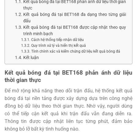
Kết quả bóng đá tại BET168 phản ánh dữ liệu thời gian
thực
Kết quả bóng đá tại BET168 đa dạng theo từng giải
đấu
Kết quả bóng đá tại BET168 được cập nhật theo quy
trình minh bạch
Cách hệ thống tiếp nhận dữ liệu
Quy trình xử lý và hiển thị kết quả
Tính chính xác và kiểm chứng dữ liệu kết quả bóng đá
Kết luận
Kết quả bóng đá tại BET168 phản ánh dữ liệu
thời gian thực
Để mở rộng khả năng theo dõi trận đấu, hệ thống kết quả
bóng đá tại nền tảng được xây dựng dựa trên công nghệ
đồng bộ dữ liệu theo thời gian thực. Nhờ vậy, người dùng
có thể tiếp cận kết quả khi trận đấu vẫn đang diễn ra.
Thông tin được cập nhật liên tục từng phút, đảm bảo
không bỏ lỡ bất kỳ tình huống nào.