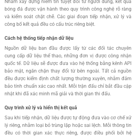
Nhằm xây dựng niềm tin tuyệt đối từ người dùng, kết quả
bóng đá được vận hành theo quy trình công nghệ rõ ràng
và kiểm soát chặt chẽ. Các giai đoạn tiếp nhận, xử lý và
công bố kết quả đều có cấu trúc riêng biệt.
Cách hệ thống tiếp nhận dữ liệu
Nguồn dữ liệu ban đầu được lấy từ các đối tác chuyên
cung cấp dữ liệu thể thao, những đơn vị được công nhận
quốc tế. Dữ liệu sẽ được đưa vào hệ thống bằng kênh API
bảo mật, ngăn chặn thay đổi từ bên ngoài. Tất cả nguồn
đều được kiểm định chất lượng thường xuyên, nhằm đảm
bảo tính chuẩn xác cao nhất. Mỗi trận đấu chỉ bắt đầu cập
nhật khi đã xác minh mã giải và thời gian thi đấu.
Quy trình xử lý và hiển thị kết quả
Sau khi tiếp nhận, dữ liệu được tự động đưa vào cơ chế xử
lý riêng, nhằm loại bỏ trùng lặp hoặc sai lệch. Mỗi thông tin
đều có thời gian xác thực riêng, được điều phối bởi hệ