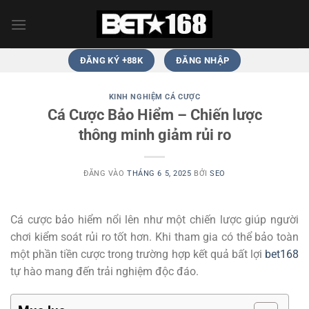
Bỏ
qua
nội
dung
ĐĂNG KÝ +88K
ĐĂNG NHẬP
KINH NGHIỆM CÁ CƯỢC
Cá Cược Bảo Hiểm – Chiến lược
thông minh giảm rủi ro
ĐĂNG VÀO
THÁNG 6 5, 2025
BỞI
SEO
Cá cược bảo hiểm
nổi lên như một chiến lược giúp người
chơi kiểm soát rủi ro tốt hơn. Khi tham gia có thể bảo toàn
một phần tiền cược trong trường hợp kết quả bất lợi
bet168
tự hào mang đến trải nghiệm độc đáo.