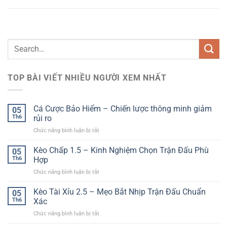
TOP BÀI VIẾT NHIỀU NGƯỜI XEM NHẤT
Cá Cược Bảo Hiểm – Chiến lược thông minh giảm
05
Th6
rủi ro
Chức năng bình luận bị tắt
ở
Cá
Cược
Kèo Chấp 1.5 – Kinh Nghiệm Chọn Trận Đấu Phù
05
Bảo
Th6
Hợp
Hiểm
Chức năng bình luận bị tắt
ở
–
Kèo
Chiến
Chấp
Kèo Tài Xỉu 2.5 – Mẹo Bắt Nhịp Trận Đấu Chuẩn
lược
05
1.5
thông
Th6
Xác
–
minh
Chức năng bình luận bị tắt
ở
Kinh
giảm
Kèo
Nghiệm
rủi