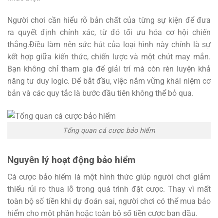
Người chơi cần hiểu rõ bản chất của từng sự kiện để đưa
ra quyết định chính xác, từ đó tối ưu hóa cơ hội chiến
thắng.Điều làm nên sức hút của loại hình này chính là sự
kết hợp giữa kiến thức, chiến lược và một chút may mắn.
Bạn không chỉ tham gia để giải trí mà còn rèn luyện khả
năng tư duy logic. Để bắt đầu, việc nắm vững khái niệm cơ
bản và các quy tắc là bước đầu tiên không thể bỏ qua.
Tổng quan cá cược bảo hiểm
Nguyên lý hoạt động bảo hiểm
Cá cược bảo hiểm
là một hình thức giúp người chơi giảm
thiểu rủi ro thua lỗ trong quá trình đặt cược. Thay vì mất
toàn bộ số tiền khi dự đoán sai, người chơi có thể mua bảo
hiểm cho một phần hoặc toàn bộ số tiền cược ban đầu.