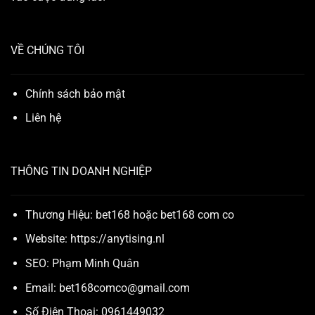
VỀ CHÚNG TÔI
Chính sách bảo mật
Liên hệ
THÔNG TIN DOANH NGHIỆP
Thương Hiệu: bet168 hoặc
bet168 com co
Website:
https://anytising.nl
SEO:
Phạm Minh Quân
Email:
bet168comco@gmail.com
Số Điện Thoại:
0961449032