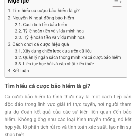
Mục lục
Tìm hiểu cá cược bảo hiểm là gì?
Nguyên lý hoạt động bảo hiểm
Cách tính tiền bảo hiểm
Tỷ lệ hoàn tiền và ví dụ minh họa
Tỷ lệ hoàn tiền và ví dụ minh họa
Cách chơi cá cược hiệu quả
Xây dựng chiến lược dựa trên dữ liệu
Quản lý ngân sách thông minh khi cá cược bảo hiểm
Liên tục học hỏi và cập nhật kiến thức
Kết luận
Tìm hiểu cá cược bảo hiểm là gì?
Cá cược bảo hiểm
là hình thức này là một cách tiếp cận
độc đáo trong lĩnh vực giải trí trực tuyến, nơi người tham
gia dự đoán kết quả của các sự kiện liên quan đến bảo
hiểm. Không giống như các loại hình truyền thống, nó kết
hợp yếu tố phân tích rủi ro và tính toán xác suất, tạo nên sự
khác biệt.