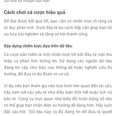
ưu hóa lợi nhuận dài hạn.
Cách chơi cá cược hiệu quả
Để đạt được kết quả tốt, bạn cần có chiến lược rõ ràng và
tư duy phân tích. Dưới đây là ba cách tiếp cận giúp bạn tối
ưu hóa trải nghiệm và tăng cơ hội thành công.
Xây dựng chiến lược dựa trên dữ liệu
Cá cược bảo hiểm
là một chiến lược tốt bắt đầu từ việc thu
thập và phân tích thông tin. Sử dụng các nguồn dữ liệu
đáng tin cậy, như báo cáo thống kê hoặc nghiên cứu thị
trường, để đưa ra dự đoán có cơ sở.
Ví dụ, nếu bạn tham gia vào loại hình liên quan đến tài sản,
hãy xem xét các yếu tố như điều kiện thời tiết hoặc lịch sử
bảo trì. Công cụ trực quan như biểu đồ hoặc bảng số liệu
có thể giúp bạn nhận diện xu hướng dễ dàng hơn. Hãy luôn
đặt câu hỏi: “Dữ liệu này có đủ đáng tin để đưa ra quyết