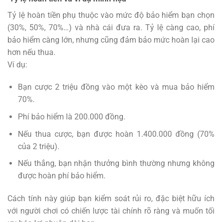
Tỷ lệ hoàn tiền phụ thuộc vào mức độ bảo hiểm bạn chọn
(30%, 50%, 70%…) và nhà cái đưa ra. Tỷ lệ càng cao, phí
bảo hiểm càng lớn, nhưng cũng đảm bảo mức hoàn lại cao
hơn nếu thua.
Ví dụ:
Bạn cược 2 triệu đồng vào một kèo và mua bảo hiểm
70%.
Phí bảo hiểm là 200.000 đồng.
Nếu thua cược, bạn được hoàn 1.400.000 đồng (70%
của 2 triệu).
Nếu thắng, bạn nhận thưởng bình thường nhưng không
được hoàn phí bảo hiểm.
Cách tính này giúp bạn kiểm soát rủi ro, đặc biệt hữu ích
với người chơi có chiến lược tài chính rõ ràng và muốn tối