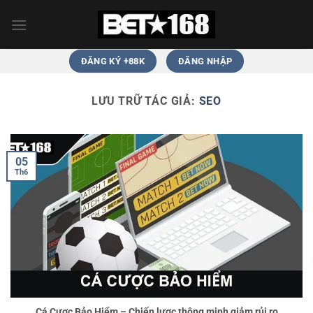
Bỏ
qua
nội
dung
ĐĂNG KÝ +88K
ĐĂNG NHẬP
LƯU TRỮ TÁC GIẢ:
SEO
05
Th6
Cá Cược Bảo Hiểm – Chiến lược thông minh giảm rủi ro