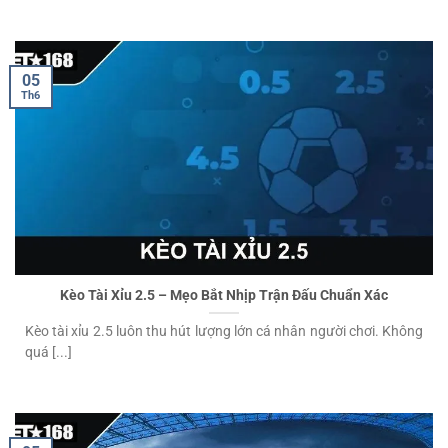
05
Th6
Kèo Tài Xỉu 2.5 – Mẹo Bắt Nhịp Trận Đấu Chuẩn Xác
Kèo tài xỉu 2.5 luôn thu hút lượng lớn cá nhân người chơi. Không
quá [...]