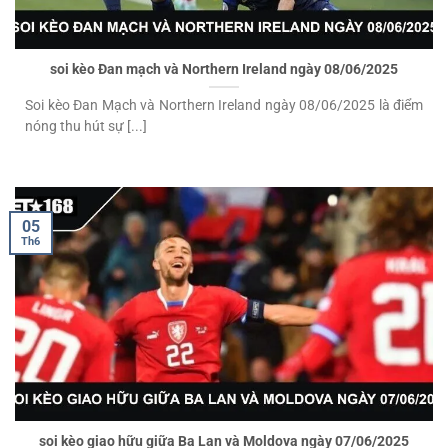
soi kèo Đan mạch và Northern Ireland ngày 08/06/2025
Soi kèo Đan Mạch và Northern Ireland ngày 08/06/2025 là điểm
nóng thu hút sự [...]
05
Th6
soi kèo giao hữu giữa Ba Lan và Moldova ngày 07/06/2025