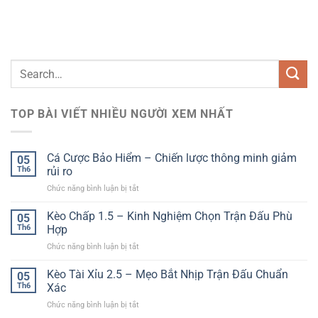
TOP BÀI VIẾT NHIỀU NGƯỜI XEM NHẤT
Cá Cược Bảo Hiểm – Chiến lược thông minh giảm
05
Th6
rủi ro
Chức năng bình luận bị tắt
ở
Cá
Cược
Kèo Chấp 1.5 – Kinh Nghiệm Chọn Trận Đấu Phù
05
Bảo
Th6
Hợp
Hiểm
Chức năng bình luận bị tắt
ở
–
Kèo
Chiến
Chấp
Kèo Tài Xỉu 2.5 – Mẹo Bắt Nhịp Trận Đấu Chuẩn
lược
05
1.5
thông
Th6
Xác
–
minh
Chức năng bình luận bị tắt
ở
Kinh
giảm
Kèo