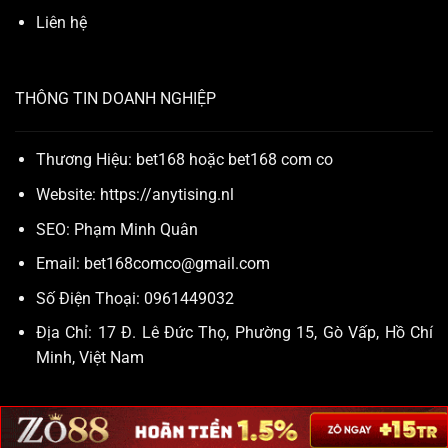
Liên hệ
THÔNG TIN DOANH NGHIỆP
Thương Hiệu: bet168 hoặc
bet168 com co
Website:
https://anytising.nl
SEO:
Phạm Minh Quân
Email:
bet168comco@gmail.com
Số Điện Thoại:
0961449032
Địa Chỉ:
17 Đ. Lê Đức Thọ, Phường 15, Gò Vấp, Hồ Chí
Minh, Việt Nam