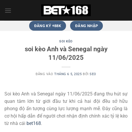
Bỏ
qua
nội
dung
ĐĂNG KÝ +88K
ĐĂNG NHẬP
SOI KÈO
soi kèo Anh và Senegal ngày
11/06/2025
ĐĂNG VÀO
THÁNG 6 5, 2025
BỞI
SEO
Soi kèo Anh và Senegal ngày 11/06/2025 đang thu hút sự
quan tâm lớn từ giới đầu tư khi cả hai đội đều sở hữu
phong độ ấn tượng cùng lực lượng mạnh mẽ. Đây cũng là
cơ hội hấp dẫn để người chơi nhận định chính xác tỷ lệ kèo
từ nhà cái
bet168
.