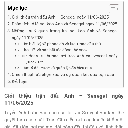
Mục lục
Giới thiệu trận đấu Anh – Senegal ngày 11/06/2025
Phân tích tỷ lệ soi kèo Anh và Senegal ngày 11/06/2025
Những lưu ý quan trọng khi soi kèo Anh và Senegal
ngày 11/06/2025
Tìm hiểu kỹ về phong độ và lực lượng cầu thủ
Thời tiết và sân bãi tác động thế nào?
Dự đoán xu hướng soi kèo Anh và Senegal ngày
11/06/2025
Tâm lý đặt cược và quản lý vốn hiệu quả
Chiến thuật lựa chọn kèo và dự đoán kết quả trận đấu
Kết luận
Giới thiệu trận đấu Anh – Senegal ngày
11/06/2025
Tuyển Anh bước vào cuộc so tài với Senegal với tâm thế
quyết tâm cao nhất. Trận đấu diễn ra trong khuôn khổ một
giải đấu lớn, nơi mà mọi đội bóng đều thi đấu với tinh thần