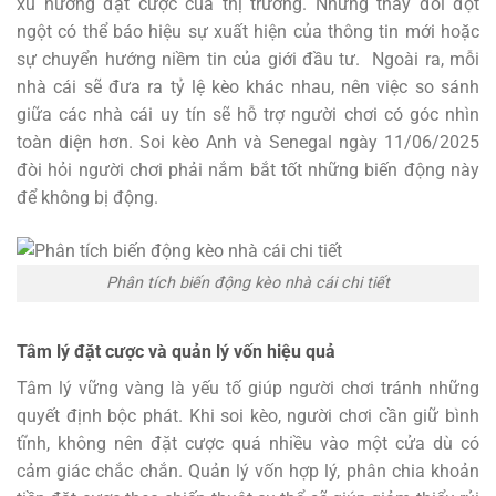
xu hướng đặt cược của thị trường. Những thay đổi đột
ngột có thể báo hiệu sự xuất hiện của thông tin mới hoặc
sự chuyển hướng niềm tin của giới đầu tư. Ngoài ra, mỗi
nhà cái sẽ đưa ra tỷ lệ kèo khác nhau, nên việc so sánh
giữa các nhà cái uy tín sẽ hỗ trợ người chơi có góc nhìn
toàn diện hơn. Soi kèo Anh và Senegal ngày 11/06/2025
đòi hỏi người chơi phải nắm bắt tốt những biến động này
để không bị động.
Phân tích biến động kèo nhà cái chi tiết
Tâm lý đặt cược và quản lý vốn hiệu quả
Tâm lý vững vàng là yếu tố giúp người chơi tránh những
quyết định bộc phát. Khi soi kèo, người chơi cần giữ bình
tĩnh, không nên đặt cược quá nhiều vào một cửa dù có
cảm giác chắc chắn. Quản lý vốn hợp lý, phân chia khoản