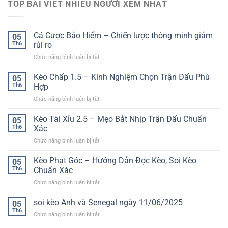
TOP BÀI VIẾT NHIỀU NGƯỜI XEM NHẤT
Cá Cược Bảo Hiểm – Chiến lược thông minh giảm
05
Th6
rủi ro
Chức năng bình luận bị tắt
ở
Cá
Cược
Kèo Chấp 1.5 – Kinh Nghiệm Chọn Trận Đấu Phù
05
Bảo
Th6
Hợp
Hiểm
Chức năng bình luận bị tắt
ở
–
Kèo
Chiến
Chấp
Kèo Tài Xỉu 2.5 – Mẹo Bắt Nhịp Trận Đấu Chuẩn
lược
05
1.5
thông
Th6
Xác
–
minh
Chức năng bình luận bị tắt
ở
Kinh
giảm
Kèo
Nghiệm
rủi
Tài
Kèo Phạt Góc – Hướng Dẫn Đọc Kèo, Soi Kèo
Chọn
05
ro
Xỉu
Trận
Th6
Chuẩn Xác
2.5
Đấu
Chức năng bình luận bị tắt
ở
–
Phù
Kèo
Mẹo
Hợp
Phạt
soi kèo Anh và Senegal ngày 11/06/2025
Bắt
05
Góc
Nhịp
Th6
Chức năng bình luận bị tắt
ở
–
Trận
soi
Hướng
Đấu