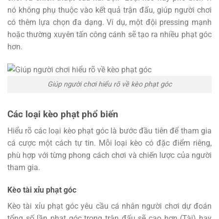
nó không phụ thuộc vào kết quả trận đấu, giúp người chơi
có thêm lựa chọn đa dạng. Ví dụ, một đội pressing mạnh
hoặc thường xuyên tấn công cánh sẽ tạo ra nhiều phạt góc
hơn.
Giúp người chơi hiểu rõ về kèo phạt góc
Các loại kèo phạt phổ biến
Hiểu rõ các loại kèo phạt góc là bước đầu tiên để tham gia
cá cược một cách tự tin. Mỗi loại kèo có đặc điểm riêng,
phù hợp với từng phong cách chơi và chiến lược của người
tham gia.
Kèo tài xỉu phạt góc
Kèo tài xỉu phạt góc yêu cầu cá nhân người chơi dự đoán
tổng số lần phạt góc trong trận đấu sẽ cao hơn (Tài) hay