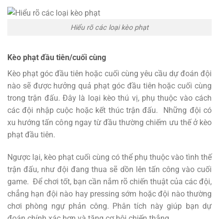
Hiểu rõ các loại kèo phạt
Kèo phạt đầu tiên/cuối cùng
Kèo phạt góc đầu tiên hoặc cuối cùng yêu cầu dự đoán đội
nào sẽ được hưởng quả phạt góc đầu tiên hoặc cuối cùng
trong trận đấu. Đây là loại kèo thú vị, phụ thuộc vào cách
các đội nhập cuộc hoặc kết thúc trận đấu. Những đội có
xu hướng tấn công ngay từ đầu thường chiếm ưu thế ở kèo
phạt đầu tiên.
Ngược lại, kèo phạt cuối cùng có thể phụ thuộc vào tình thế
trận đấu, như đội đang thua sẽ dồn lên tấn công vào cuối
game. Để chơi tốt, bạn cần nắm rõ chiến thuật của các đội,
chẳng hạn đội nào hay pressing sớm hoặc đội nào thường
chơi phòng ngự phản công. Phân tích này giúp bạn dự
đoán chính xác hơn và tăng cơ hội chiến thắng.