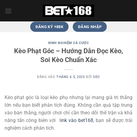
Bỏ
qua
nội
dung
ĐĂNG KÝ +88K
ĐĂNG NHẬP
KINH NGHIỆM CÁ CƯỢC
Kèo Phạt Góc – Hướng Dẫn Đọc Kèo,
Soi Kèo Chuẩn Xác
ĐĂNG VÀO
THÁNG 6 5, 2025
BỞI
SEO
Kèo phạt góc là loại kèo phụ nhưng lại mang giá trị thắng
lớn nếu bạn biết phân tích đúng. Không cần quá tập trung
vào bàn thắng, người chơi chỉ cần theo dõi thế trận và khả
năng tấn công biên với
l
ink vào bet168
, bạn sẽ được trải
nghiệm cách phân tích.